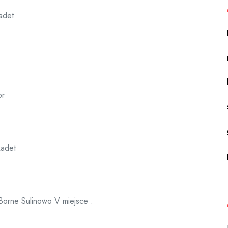
adet
or
kadet
Borne Sulinowo V miejsce .