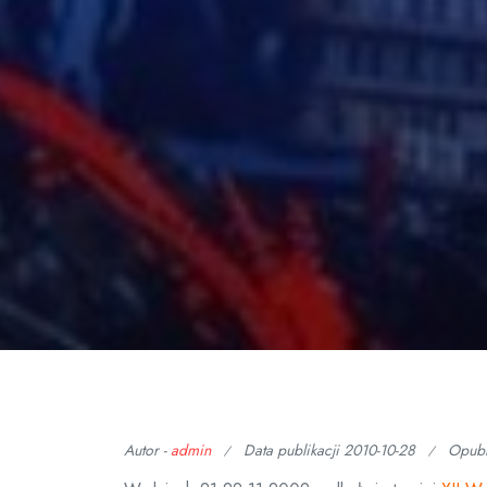
Autor -
admin
Data publikacji
2010-10-28
Opub