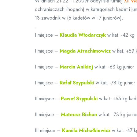
W dniach 21-22.11.2009r odbył się turniej
XII W
ochraniaczach (hogach) w kategoriach kadet i j
13 zawodnik w (6 kadetów w i 7 juniorów).
.
I miejsce –
Klaudia Włodarczyk
w kat. -42 kg 
I miejsce –
Magda Atrachimowicz
w kat. +59 
I miejsce –
Marcin Anikiej
w kat. -63 kg junior
I miejsce –
Rafał Szypulski
w kat. -78 kg junior
II miejsce –
Paweł Szypulski
w kat. +65 kg kad
II miejsce –
Mateusz Bichun
w kat. -73 kg junio
III miejsce –
Kamila Michałkiewicz
w kat. -47 k