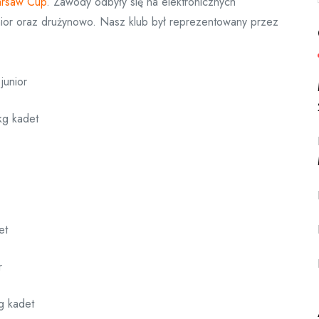
arsaw Cup
. Zawody odbyły się na elektronicznych
unior oraz drużynowo. Nasz klub był reprezentowany przez
junior
kg kadet
et
r
g kadet