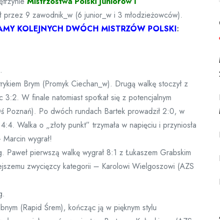
trzynie
Mistrzostwa Polski Juniorów i
ł przez 9 zawodnik_w (6 junior_w i 3 młodzieżowców).
AMY KOLEJNYCH DWÓCH MISTRZÓW POLSKI
:
.
atrykiem Brym (Promyk Ciechan_w). Drugą walkę stoczył z
:2. W finale natomiast spotkał się z potencjalnym
Oś Poznań). Po dwóch rundach Bartek prowadził 2:0, w
4:4. Walka o „złoty punkt” trzymała w napięciu i przyniosła
 Marcin wygrał!
kg. Paweł pierwszą walkę wygrał 8:1 z Łukaszem Grabskim
iejszemu zwycięzcy kategorii – Karolowi Wielgoszowi (AZS
g.
nym (Rapid Śrem), kończąc ją w pięknym stylu