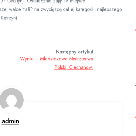
 Olsztyn). Ostatecznie zajął IV miejsce.
ej walce trafi? na zwycięzcę cał ej kategorii i najlepszego
Kętrzyn).
Następny artykuł
Wyniki – Mlodziezowe Mistrzostwa
Polski, Ciechanow.
admin