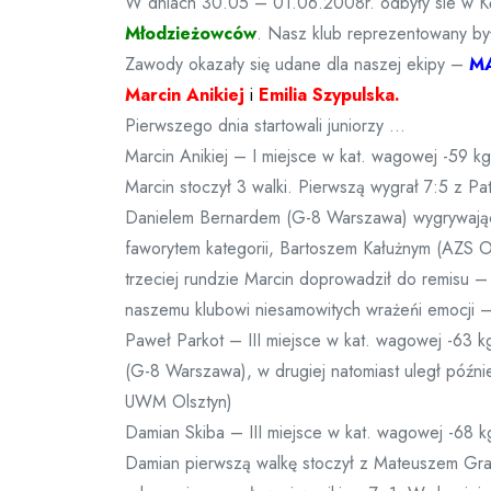
W dniach 30.05 – 01.06.2008r. odbyły sie w Kę
Młodzieżowców
. Nasz klub reprezentowany by
Zawody okazały się udane dla naszej ekipy –
M
Marcin Anikiej
i
Emilia Szypulska.
Pierwszego dnia startowali juniorzy …
Marcin Anikiej – I miejsce w kat. wagowej -59 kg
Marcin stoczył 3 walki. Pierwszą wygrał 7:5 z P
Danielem Bernardem (G-8 Warszawa) wygrywając 3
faworytem kategorii, Bartoszem Kałużnym (AZS 
trzeciej rundzie Marcin doprowadził do remisu – 
naszemu klubowi niesamowitych wrażeńi emocji –
Paweł Parkot – III miejsce w kat. wagowej -63 
(G-8 Warszawa), w drugiej natomiast uległ późn
UWM Olsztyn)
Damian Skiba – III miejsce w kat. wagowej -68 k
Damian pierwszą walkę stoczył z Mateuszem Grab