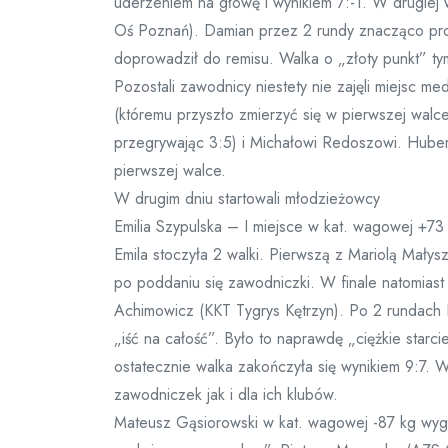
uderzeniem na głowę i wynikiem 7:-1. W drugiej
Oś Poznań). Damian przez 2 rundy znacząco prow
doprowadził do remisu. Walka o „złoty punkt” ty
Pozostali zawodnicy niestety nie zajęli miejsc m
(któremu przyszło zmierzyć się w pierwszej wa
przegrywając 3:5) i Michałowi Redoszowi. Hubert 
pierwszej walce.
W drugim dniu startowali młodzieżowcy
Emilia Szypulska – I miejsce w kat. wagowej +73
Emila stoczyła 2 walki. Pierwszą z Mariolą Mały
po poddaniu się zawodniczki. W finale natomiast
Achimowicz (KKT Tygrys Kętrzyn). Po 2 rundach 
„iść na całość”. Było to naprawdę „ciężkie starci
ostatecznie walka zakończyła się wynikiem 9:7. 
zawodniczek jak i dla ich klubów.
Mateusz Gąsiorowski w kat. wagowej -87 kg wygra