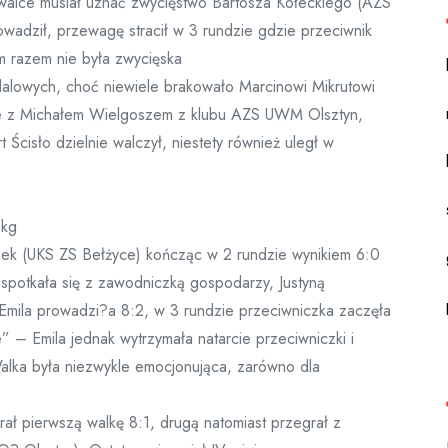
 walce musiał uznać zwycięstwo Bartosza Kołeckiego (AZS
adził, przewagę stracił w 3 rundzie gdzie przeciwnik
m razem nie była zwycięska
edalowych, choć niewiele brakowało Marcinowi Mikrutowi
lce z Michałem Wielgoszem z klubu AZS UWM Olsztyn,
Ścisło dzielnie walczył, niestety również uległ w
 kg
szek (UKS ZS Bełżyce) kończąc w 2 rundzie wynikiem 6:0
 spotkała się z zawodniczką gospodarzy, Justyną
Emila prowadzi?a 8:2, w 3 rundzie przeciwniczka zaczęła
e” – Emila jednak wytrzymała natarcie przeciwniczki i
Walka była niezwykle emocjonująca, zarówno dla
ł pierwszą walkę 8:1, drugą natomiast przegrał z