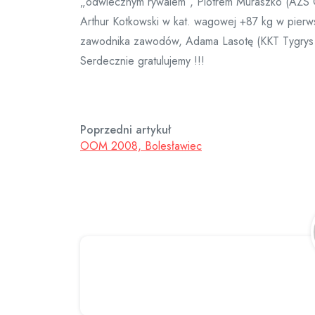
„odwiecznym rywalem”, Piotrem Muraszko (AZS O?
Arthur Kotkowski w kat. wagowej +87 kg w pierwsz
zawodnika zawodów, Adama Lasotę (KKT Tygrys 
Serdecznie gratulujemy !!!
Poprzedni artykuł
OOM 2008, Bolesławiec