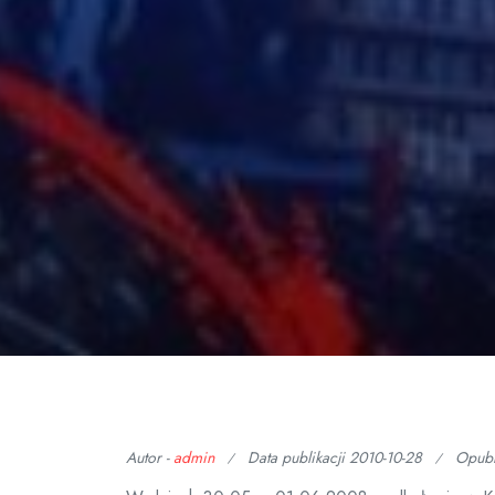
Autor -
admin
Data publikacji
2010-10-28
Opub