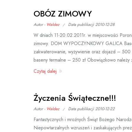
OBÓZ ZIMOWY
Autor -
Waldez
Data publikacji
2010-12-28
W dniach 11-20.02.2011r. w miejscowości Poro
zimowy. DOM WYPOCZYNKOWY GALICA Baseny Te
zakwaterowanie, wyżywienie oraz dojazd – 500 z
baseny termalne – 250 zł Obowiązkowo należy zab
Czytaj dalej
Życzenia Świąteczne!!!
Autor -
Waldez
Data publikacji
2010-12-22
Fantastycznych i mroźnych Świąt Bożego Narodze
Niepowtarzalnych wzruszeń i zaskakujących pr