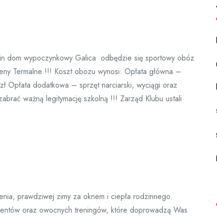
nin dom wypoczynkowy Galica odbędzie się sportowy obóz
rmalne !!! Koszt obozu wynosi: Opłata główna –
ł Opłata dodatkowa – sprzęt narciarski, wyciągi oraz
rać ważną legitymację szkolną !!! Zarząd Klubu ustali
nia, prawdziwej zimy za oknem i ciepła rodzinnego.
ezentów oraz owocnych treningów, które doprowadzą Was