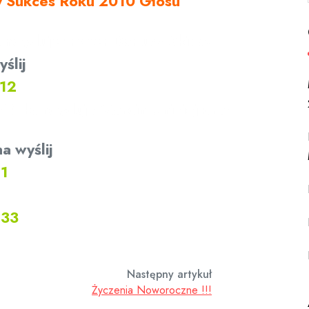
wy Sukces Roku 2010 Głosu
ndyduje trener Dariusz Skiba.
ślij
.12
10 kandyduje Marcin Anikiej oraz
a wyślij
.1
.33
Następny artykuł
Życzenia Noworoczne !!!