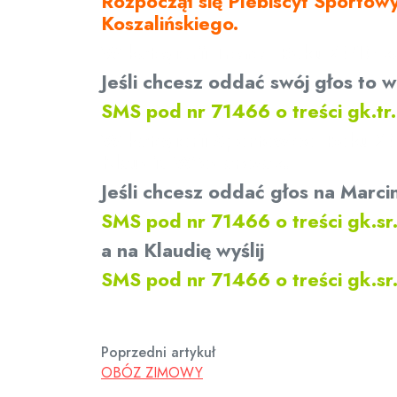
Rozpoczął się Plebiscyt Sporto
Koszalińskiego.
W kategorii Trener Roku 2010 ka
Jeśli chcesz oddać swój głos to wy
SMS pod nr 71466 o treści gk.tr
W kategorii Sportowiec Roku 20
Klaudia Włodarczak.
Jeśli chcesz oddać głos na Marcin
SMS pod nr 71466 o treści gk.sr
a na Klaudię wyślij
SMS pod nr 71466 o treści gk.sr
Poprzedni artykuł
OBÓZ ZIMOWY