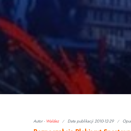
Autor -
Waldez
Data publikacji
2010-12-29
Opu